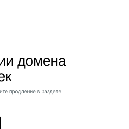
ции домена
ек
ите продление в разделе