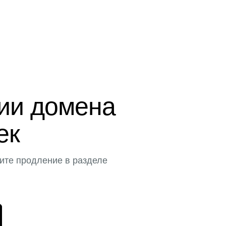
ции домена
ек
ите продление в разделе