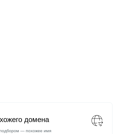
охожего домена
 подбором — похожее имя